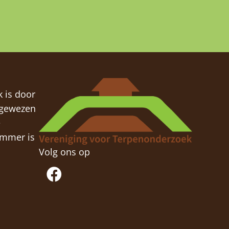
 is door
ngewezen
e
ummer is
Volg ons op