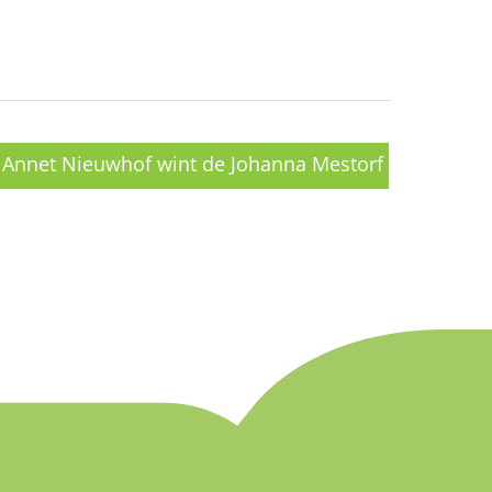
Annet Nieuwhof wint de Johanna Mestorf
Preis! →