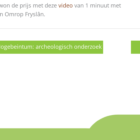
 won de prijs met deze
video
van 1 minuut met
n Omrop Fryslân.
ogebeintum: archeologisch onderzoek