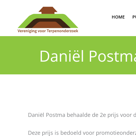
Ga
naar
HOME
P
de
inhoud
Daniël Postma
Daniël Postma behaalde de 2e prijs voor 
Deze prijs is bedoeld voor promotieonder