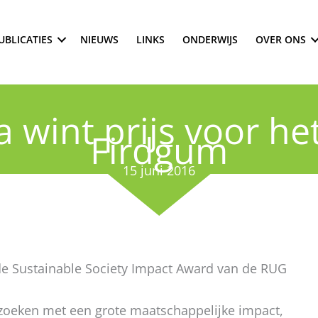
UBLICATIES
NIEUWS
LINKS
ONDERWIJS
OVER ONS
 wint prijs voor he
Firdgum
15 juni 2016
de Sustainable Society Impact Award van de RUG
zoeken met een grote maatschappelijke impact,