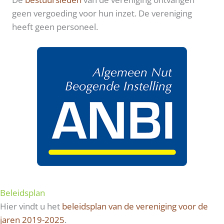
geen vergoeding voor hun inzet. De vereniging
heeft geen personeel.
Beleidsplan
Hier vindt u het
beleidsplan van de vereniging voor de
jaren 2019-2025
.