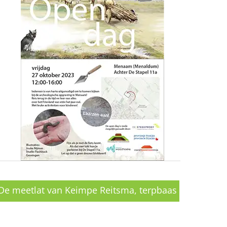
De meetlat van Keimpe Reitsma, terpbaas
in Terp Hegebeintum →