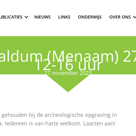
UBLICATIES
NIEUWS
LINKS
ONDERWIJS
OVER ONS
ldum (Menaam) 27
12-16 uur
27 november 2023
 gehouden bij de archeologische opgraving in
 Iedereen is van harte welkom. Laarzen aan!