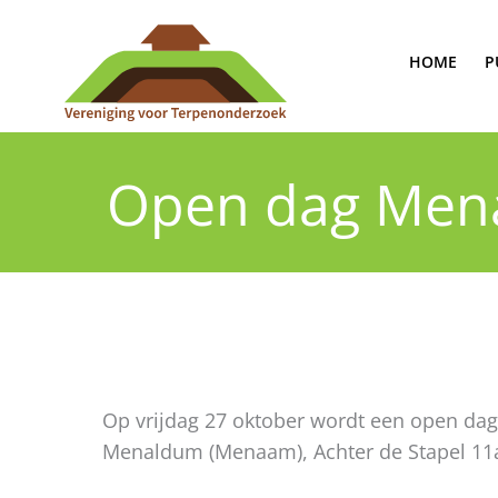
Ga
naar
HOME
P
de
inhoud
Open dag Mena
Op vrijdag 27 oktober wordt een open dag
Menaldum (Menaam), Achter de Stapel 11a.