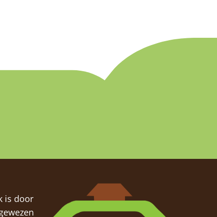
 is door
ngewezen